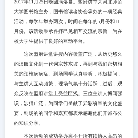
2017年11月25日晚圆满落幕。盟府讲堂为河北师范
大学图书馆主办，图书馆读者协会承办的一项经典
活动，每学年举办两次，时间在每年的5月份和11
月份。该活动秉承各抒己见相互交流的宗旨，为在
校大学生提供了良好的互动平台。
这次盟府讲堂讲授内容覆盖广泛，从历史悠久
的汉服文化到一代词宗苏东坡，再到与我们密切相
关的颈椎病病症。到场同学认真聆听，积极提问，
与主讲人互动频繁，现场气氛十分活跃，过后，观
众反映在盟府讲堂上受益匪浅。三位主讲人博闻强
识，涉猎广泛，为同学们呈献了异彩纷呈的文化盛
宴，到场的的同学和嘉宾都表示感谢他们开诚布公
的知识分享。
本次活动的成功举办离不开所有读协人高昂的