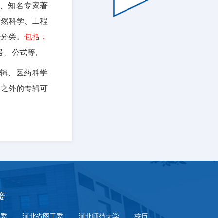
品、知名专家著
自然科学、工程
重分类。
包括：
号、公式等。
境辑、医药科学
围之外的专辑可
接
工委
河北省图工委
河北师范大学
校历